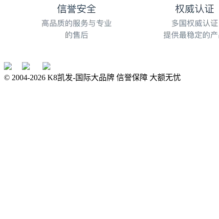
© 2004-
2026
K8凯发-国际大品牌 信誉保障 大额无忧