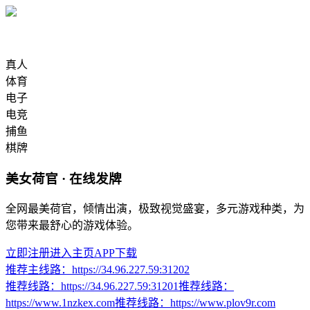
真人
体育
电子
电竞
捕鱼
棋牌
美女荷官 · 在线发牌
全网最美荷官，倾情出演，极致视觉盛宴，多元游戏种类，为
您带来最舒心的游戏体验。
立即注册
进入主页
APP下载
推荐主线路：
https://34.96.227.59:31202
推荐线路：
https://34.96.227.59:31201
推荐线路：
https://www.1nzkex.com
推荐线路：
https://www.plov9r.com