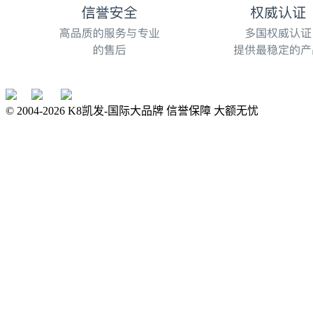
© 2004-
2026
K8凯发-国际大品牌 信誉保障 大额无忧