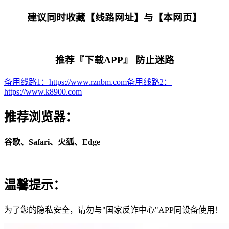
建议同时收藏【线路网址】与【本网页】
推荐『下载APP』 防止迷路
备用线路
1
：
https://www.rznbm.com
备用线路
2
：
https://www.k8900.com
推荐浏览器：
谷歌、Safari、火狐、Edge
温馨提示：
为了您的隐私安全，请勿与"国家反诈中心"APP同设备使用！