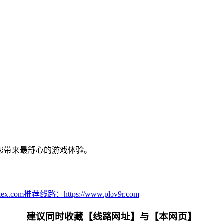
您带来最舒心的游戏体验。
kex.com
推荐线路：
https://www.plov9r.com
建议同时收藏【线路网址】与【本网页】