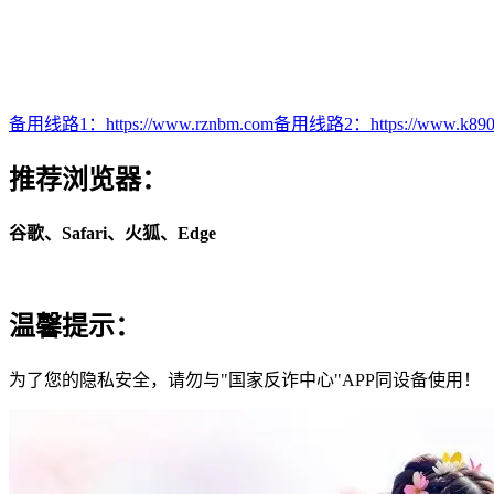
备用线路
1
：
https://www.rznbm.com
备用线路
2
：
https://www.k89
推荐浏览器：
谷歌、Safari、火狐、Edge
温馨提示：
为了您的隐私安全，请勿与"国家反诈中心"APP同设备使用！